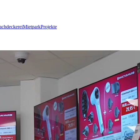
achdeckerei
Mietpark
Projekte