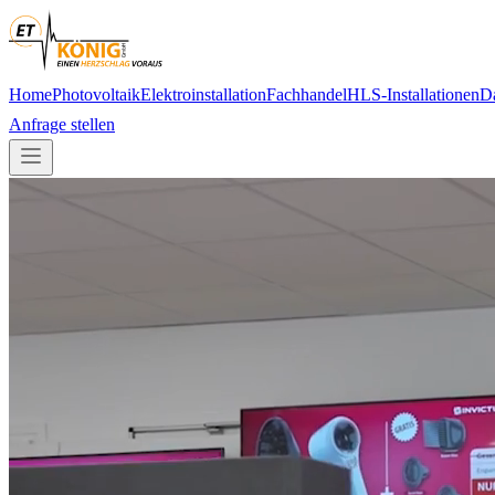
Home
Photovoltaik
Elektroinstallation
Fachhandel
HLS-Installationen
D
Anfrage stellen