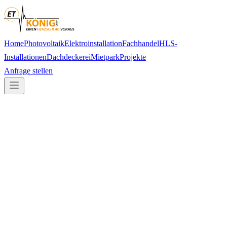
Home
Photovoltaik
Elektroinstallation
Fachhandel
HLS-
Installationen
Dachdeckerei
Mietpark
Projekte
Anfrage stellen