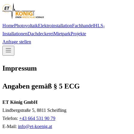
Home
Photovoltaik
Elektroinstallation
Fachhandel
HLS-
Installationen
Dachdeckerei
Mietpark
Projekte
Anfrage stellen
Impressum
Angaben gemäß § 5 ECG
ET König GmbH
Lindbergstraße 5, 8811 Scheifling
Telefon:
+43 664 531 90 79
E-Mail:
info@et-koenig.at